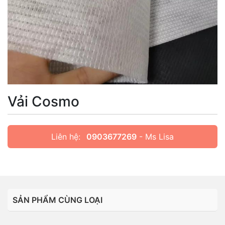
Vải Cosmo
Liên hệ:
0903677269
- Ms Lisa
SẢN PHẨM CÙNG LOẠI